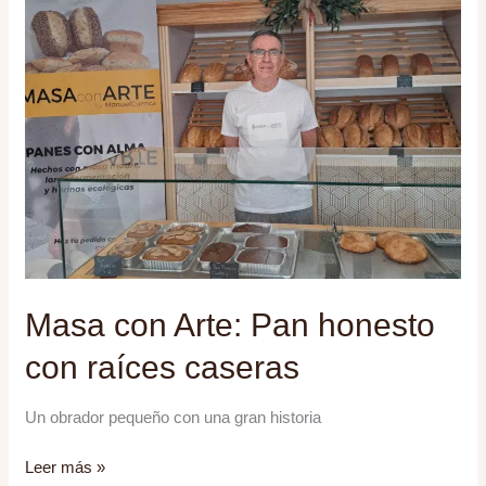
masa
madre:
profundidad,
tiempo
y
carácter
Masa con Arte: Pan honesto
con raíces caseras
Un obrador pequeño con una gran historia
Masa
Leer más »