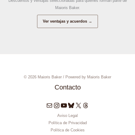
Descuentos y ventajas seleccionadas para quienes forman parte de
Harina
Maioris Baker.
para
tu
Ver ventajas y acuerdos →
Pan
(Sin
Dejarte
Engañar)
© 2026 Maioris Baker / Powered by Maioris Baker
Contacto
Correo electrónico
Instagram
YouTube
Bluesky
X
Threads
Aviso Legal
Política de Privacidad
Política de Cookies