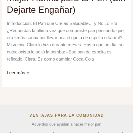
Dejarte Engañar)
Introducción: El Pan que Creías Saludable… y No Lo Era
¿Recuerdas la última vez que compraste pan pensando que
era «más sano» por llevar una etiqueta de espelta o kamut?
Mi vecina Clara lo hizo durante meses. Hasta que un día, su
nutricionista le soltó la bomba: «Ese pan de espelta es
refinado, Clara. Es como cambiar Coca-Cola
Espelta,
Leer más »
Centeno
o
Trigo
Sarraceno:
Cómo
Elegir
VENTAJAS PARA LA COMUNIDAD
la
Acuerdos que ayudan a hacer mejor pan
Mejor