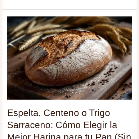
con
Arte:
Pan
honesto
con
raíces
caseras
Espelta, Centeno o Trigo
Sarraceno: Cómo Elegir la
Mejor Harina para tu Pan (Sin