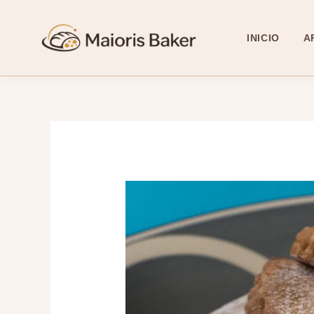
Ir
al
INICIO
A
contenido